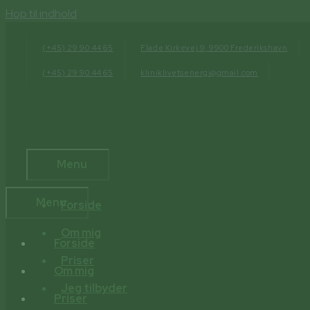
Hop til indhold
(+45) 29 90 44 65
Flade Kirkevej 9, 9900 Frederikshavn
(+45) 29 90 44 65
kliniklivetsenergi@gmail.com
Menu
Menu
Forside
Om mig
Forside
Priser
Om mig
Jeg tilbyder
Priser