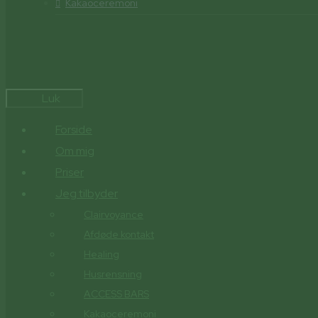
Kakaoceremoni
Luk
Forside
Om mig
Priser
Jeg tilbyder
Clairvoyance
Afdøde kontakt
Healing
Husrensning
ACCESS BARS
Kakaoceremoni